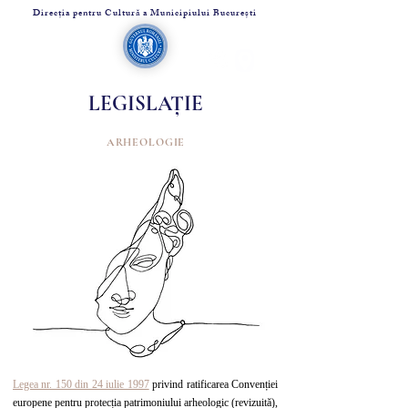
Direcția pentru Cultură a Municipiului București
LEGISLAȚIE
A
RHEOLOGIE
Legea nr. 150 din 24 iulie 1997
privind ratificarea Convenției
europene pentru protecția patrimoniului arheologic (
revizuită
),