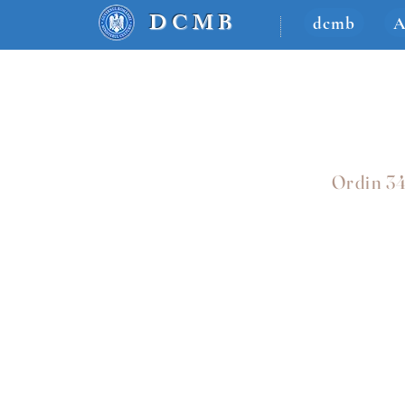
DCM
B
dcmb
A
Ordin 3