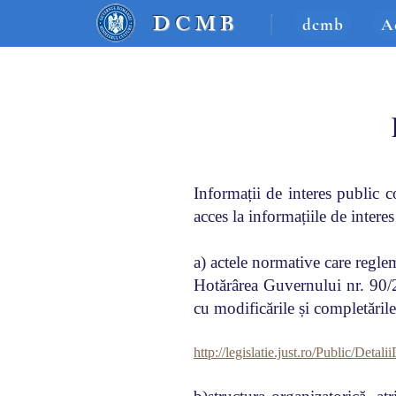
DCM
B
dcmb
A
Informații de interes public 
acces la informațiile de interes
a) actele normative care reglem
Hotărârea Guvernului nr. 90/2
cu modificările și completăril
http://legislatie.just.ro/Public/Det