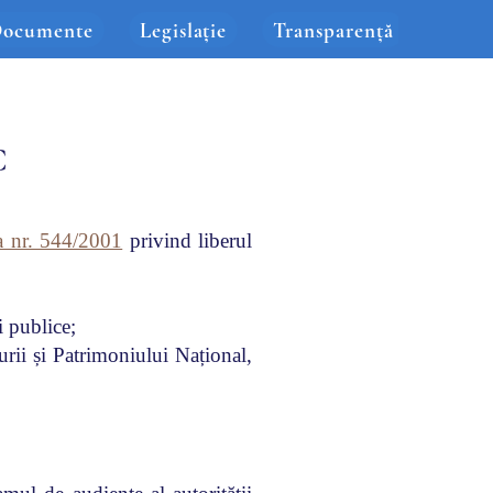
ocumente
Legislație
Transparență
C
a nr. 544/2001
privind liberul
i publice;
rii și Patrimoniului Național,