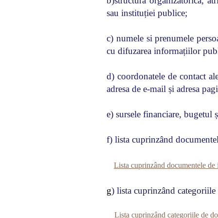
b)structura organizatorică, at
sau instituției publice;
c) numele si prenumele persoan
cu difuzarea informațiilor pub
d) coordonatele de contact ale 
adresa de e-mail și adresa pagi
e) sursele financiare, bugetul ș
f)
lista cuprinzând documentel
Lista cuprinzând documentele de i
g
) lista cuprinzând categoriil
Lista cuprinzând categoriile de d