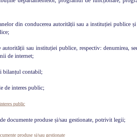
ribuțiile departamentelor, programul de funcționare, progr
elor din conducerea autorității sau a instituției publice și
lice;
autorității sau instituției publice, respectiv: denumirea, s
nii de internet;
i bilanțul contabil;
e de interes public;
nteres public
e de documente produse și/sau gestionate, potrivit legii;
ocumente produse și/sau gestionate