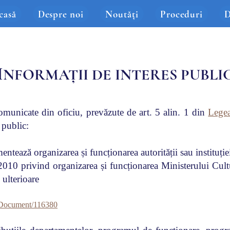
casă
Despre noi
Noutăți
Proceduri
D
I
NFORMAȚII DE INTERES PUBLI
comunicate din oficiu, prevăzute de art. 5 alin. 1 din
Lege
 public:
entează organizarea și funcționarea autorității sau instituție
010 privind organizarea și funcționarea Ministerului Cultu
e ulterioare
aliiDocument/116380