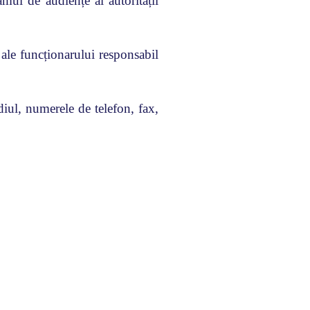
amul de audiențe al autorității
 ale funcționarului responsabil
ediul, numerele de telefon, fax,