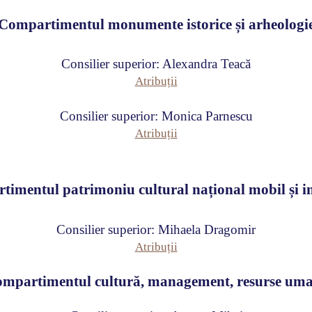
Compartimentul monumente istorice și arheolog
i
Consilier superior: Alexandra Teacă
Atribuții
Consilier superior: Monica Parnescu
Atribuții
timentul patrimoniu cultural
național mobil și i
Consilier superior: Mihaela Dragomir
Atribuții
mpartimentul cultură, management, resurse um