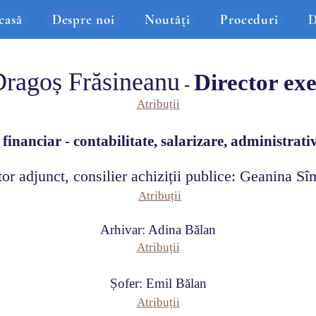
casă
Despre noi
Noutăți
Proceduri
D
Dragoș Frăsineanu
Director exe
-
Atr
ibuții
nanciar - contabilitate, sala
ri
zare, administrat
i
tor adjunct, consilier achiziții publice: Geanina Sî
Atribuți
i
Arhivar: Adina Bălan
Atribuții
Șofer: Emil Bălan
Atribuți
i