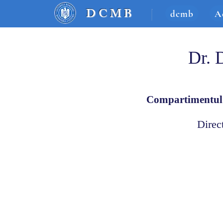
DCM
B
dcmb
A
Dr. 
Compartimentul fi
Direc