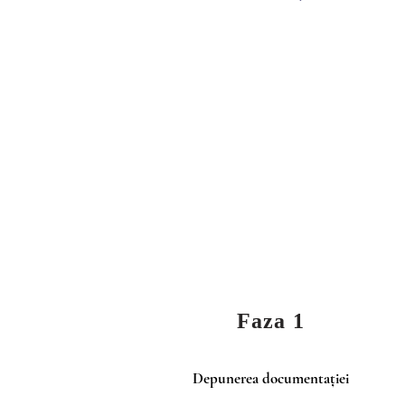
CER
U
Faza 1
Depunerea documentației