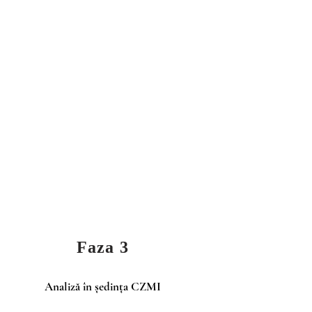
AȚIE
RUIRE
ȚARE
Faza 3
Analiză în ședința CZMI