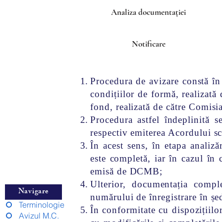
Analiza documentației
Notificare
Procedura de avizare constă în 
condițiilor de formă, realizată 
fond, realizată de către Comis
Procedura astfel îndeplinită 
respectiv emiterea Acordului sc
În acest sens, în etapa analiză
este completă, iar în cazul în 
emisă de DCMB;
Ulterior, documentația compl
Navigare
numărului de înregistrare în ș
Terminologie
În conformitate cu dispozițiilo
Avizul M.C.