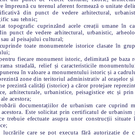
re împreună cu terenul aferent formează o unitate deli
ificativă din punct de vedere arhitectural, urbanistic
țific sau tehnic;
itat topografic cuprinzând acele creații umane în ca
din punct de vedere arhitectural, urbanistic, arheologi
c sau al peisajului cultural;
cuprinde toate monumentele istorice clasate în gru
ului;
 pentru fiecare monument istoric, delimitată pe baza 
trama stradală, relief și caracteristicile monumentulu
 punerea în valoare a monumentului istoric și a cadrulu
rezintă zone din teritoriul administrativ al orașelor ș
ne prezintă calități (istorice) a căror protejare reprezi
ice, arhitecturale, urbanistice, peisagistice etc și pri
 ale acestora;
obării documentațiilor de urbanism care cuprind m
 acestora. Este solicitat prin certificatul de urbani
ce trebuie efectuate asupra unor construcții situate
ice;
 lucrările care se pot executa fără autorizație de c