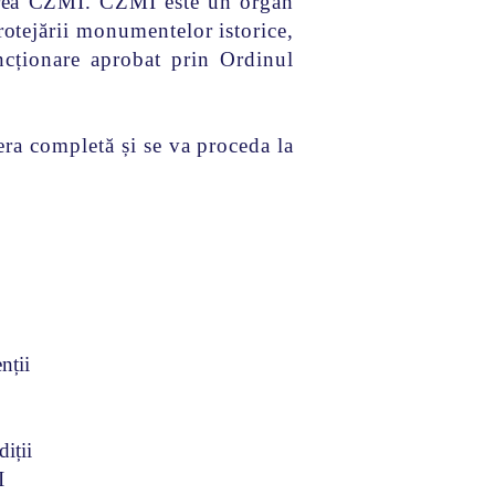
nerea CZMI. CZMI este un organ
protejării monumentelor istorice,
cționare aprobat prin Ordinul
ra completă și se va proceda la
nții
iții
I