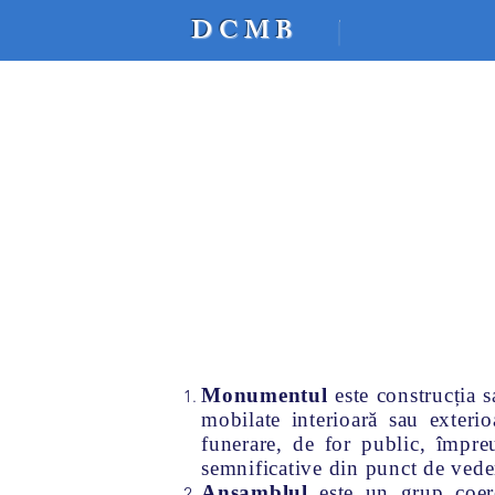
DCM
B
dcmb
A
Monumentul
este construcția 
mobilate interioară sau exterio
funerare, de for public, împreu
semnificative din punct de vedere 
Ansamblul
este un grup coeren