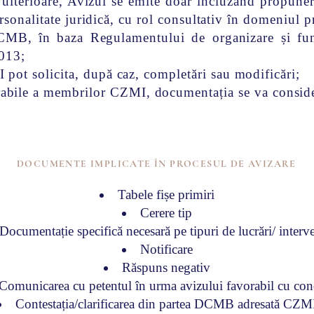
le ulterioare, Avizul se emite doar incluzând propu
 personalitate juridică, cu rol consultativ în domeniul 
CMB, în baza Regulamentului de organizare și fun
2013;
pot solicita, după caz, completări sau modificări;
rabile a membrilor CZMI, documentația se va conside
DOCUMENTE IMPLICATE ÎN PROCESUL DE AVIZARE
Tabele fișe primiri​
Cerere tip
Documentație specifică necesară pe tipuri de lucrări/ interve
Notificare
Răspuns negativ
Comunicarea cu petentul în urma avizului favorabil cu cond
Contestația/clarificarea din partea DCMB adresată CZM