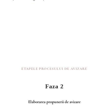
AUTORIZ
AVIZE
TIFICAT DE
DE CONST
RBANISM
AVIZ DCMB
/ DESFIIN
ETAPELE PROCESULUI DE AVIZARE
Faza 2
Elaborarea propunerii de avizare