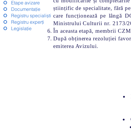
cu modificările și completări
Etape avizare
științific de specialitate, fără
Documentație
Registru specialiști
care funcționează pe lângă D
Registru experți
Ministrului Culturii nr. 2173/
Legislație
În aceasta etapă, membrii CZMI 
După obținerea rezoluției favo
emiterea Avizului.