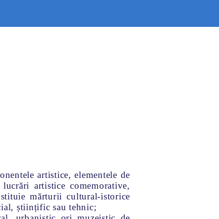
ocumente
Legislație
Transparență
onentele artistice, elementele de
 lucrări artistice comemorative,
ituie mărturii cultural-istorice
al, științific sau tehnic;
al, urbanistic ori muzeistic de