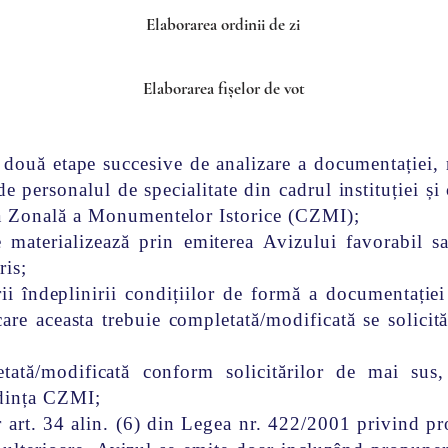
Elaborarea ordinii de zi
Elaborarea fișelor de vot
două etape succesive de analizare a documentației, r
de personalul de specialitate din cadrul instituției și 
ia Zonală a Monumentelor Istorice (CZMI);
se materializează prin emiterea Avizului favorabil 
ris;
rii îndeplinirii condițiilor de formă a documentație
care aceasta trebuie completată/modificată se solicită
etată/modificată conform solicitărilor de mai sus
edința CZMI;
r art. 34 alin. (6) din Legea nr. 422/2001 privind p