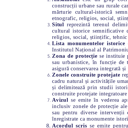
construcții urbane sau rurale ca
mărturie cultural-istorică semn
etnografic, religios, social, știin
Situl
reprezintă terenul delim
cultural istorice semnificative 
religios, social, științific, tehni
Lista monumentelor istorice
Institutul Național al Patrimoni
Zona de protecție
se instituie
sau urbanistice, în funcție de 
asigură conservarea integrată și
Zonele
construite
protejate
rep
cadru natural și activitățile uma
și delimitează prin studii istor
construite protejate integratoare
Avizul
se emite în vederea apr
inclusiv zonele de protecție ale
sau pentru diverse intervenții 
înregistrate ca monumente istor
Acordul scris
se emite pentru