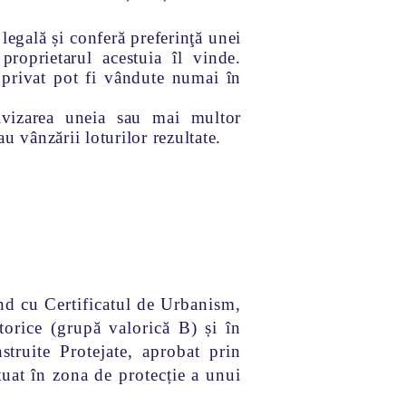
legală și conferă preferinţă unei
roprietarul acestuia îl vinde.
t privat pot fi vândute numai în
divizarea uneia sau mai multor
au vânzării loturilor rezultate.
nd cu Certificatul de Urbanism,
orice (grupă valorică B) și în
truite Protejate, aprobat prin
uat în zona de protecție a unui