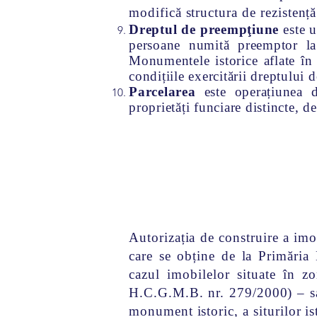
modifică structura de rezistență 
Dreptul de preempţiune
este 
persoane numită preemptor la 
Monumentele istorice aflate în 
condițiile exercitării dreptului
Parcelarea
este operațiunea 
proprietăți funciare distincte, de
Autorizația de construire a im
care se obține de la Primăria
cazul imobilelor situate în z
H.C.G.M.B. nr. 279/2000) – sau
monument istoric, a siturilor is