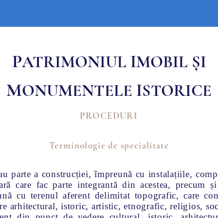
casă
Despre noi
Noutăți
Proceduri
D
P
I
ATRIMONIUL
MOBIL
ȘI
M
I
ONUMENTELE
STORICE
PROCEDURI
Terminologie de specialitate
sau parte a construcției, împreună cu instalațiile, comp
ară care fac parte integrantă din acestea, precum și
nă cu terenul aferent delimitat topografic, care const
arhitectural, istoric, artistic, etnografic, religios, soci
t din punct de vedere cultural, istoric, arhitectur