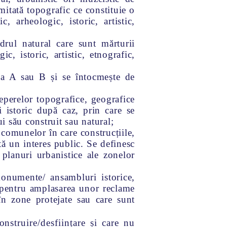
mitată topografic ce constituie o
, arheologic, istoric, artistic,
drul natural care sunt mărturii
c, istoric, artistic, etnografic,
pa A sau B și se întocmește de
reperelor topografice, geografice
i istoric după caz, prin care se
i său construit sau natural
;
i comunelor în care construcțiile,
ntă un interes public. Se definesc
n planuri urbanistice ale zonelor
onumente/ ansambluri istorice,
sm pentru amplasarea unor reclame
 în zone protejate sau care sunt
onstruire/desființare și care nu