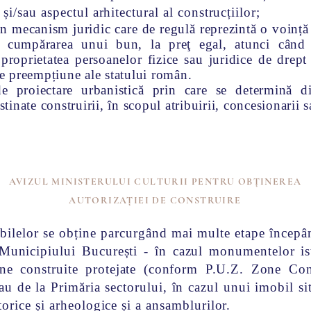
și/sau aspectul arhitectural al construcțiilor;
un mecanism juridic care de regulă reprezintă o voință 
cumpărarea unui bun, la preţ egal, atunci când p
proprietatea persoanelor fizice sau juridice de drep
 de preempțiune ale statului român.
de proiectare urbanistică prin care se determină 
stinate construirii, în scopul atribuirii, concesionarii s
AVIZUL MINISTERULUI CULTURII PENTRU OBȚINEREA
AUTORIZAȚIEI DE CONSTRUIRE
obilelor se obține parcurgând mai multe etape începâ
 Municipiului București - în cazul monumentelor ist
one construite protejate (conform P.U.Z. Zone Cons
 de la Primăria sectorului, în cazul unui imobil sit
torice și arheologice și a ansamblurilor.