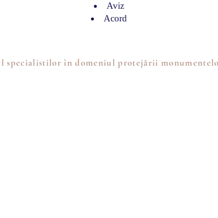
Aviz
Acord
l specialistilor în domeniul protejării monumentelo